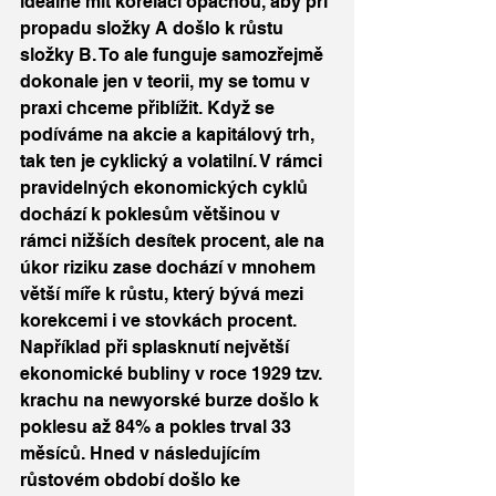
ideálně mít korelaci opačnou, aby při 
propadu složky A došlo k růstu 
složky B. To ale funguje samozřejmě 
dokonale jen v teorii, my se tomu v 
praxi chceme přiblížit. Když se 
podíváme na akcie a kapitálový trh, 
tak ten je cyklický a volatilní. V rámci 
pravidelných ekonomických cyklů 
dochází k poklesům většinou v 
rámci nižších desítek procent, ale na 
úkor riziku zase dochází v mnohem 
větší míře k růstu, který bývá mezi 
korekcemi i ve stovkách procent. 
Například při splasknutí největší 
ekonomické bubliny v roce 1929 tzv. 
krachu na newyorské burze došlo k 
poklesu až 84% a pokles trval 33 
měsíců. Hned v následujícím 
růstovém období došlo ke 