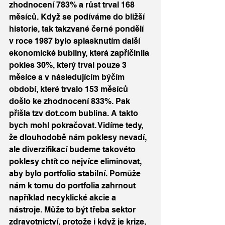
zhodnocení 783% a růst trval 168 
měsíců. Když se podíváme do bližší 
historie, tak takzvané černé pondělí 
v roce 1987 bylo splasknutím další 
ekonomické bubliny, která zapříčinila 
pokles 30%, který trval pouze 3 
měsíce a v následujícím býčím 
období, které trvalo 153 měsíců 
došlo ke zhodnocení 833%. Pak 
přišla tzv dot.com bublina. A takto 
bych mohl pokračovat. Vidíme tedy, 
že dlouhodobě nám poklesy nevadí, 
ale diverzifikací budeme takovéto 
poklesy chtít co nejvíce eliminovat, 
aby bylo portfolio stabilní. Pomůže 
nám k tomu do portfolia zahrnout 
například necyklické akcie a 
nástroje. Může to být třeba sektor 
zdravotnictví, protože i když je krize, 