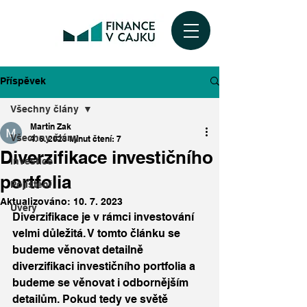
Příspěvek
Všechny člány
Martin Zak
Všechny člány
4. 6. 2023
Minut čtení: 7
Diverzifikace investičního
Investice
portfolia
Pojištění
Aktualizováno:
10. 7. 2023
Úvěry
Diverzifikace je v rámci investování 
velmi důležitá. V tomto článku se 
budeme věnovat detailně 
diverzifikaci investičního portfolia a 
budeme se věnovat i odbornějším 
detailům. Pokud tedy ve světě 