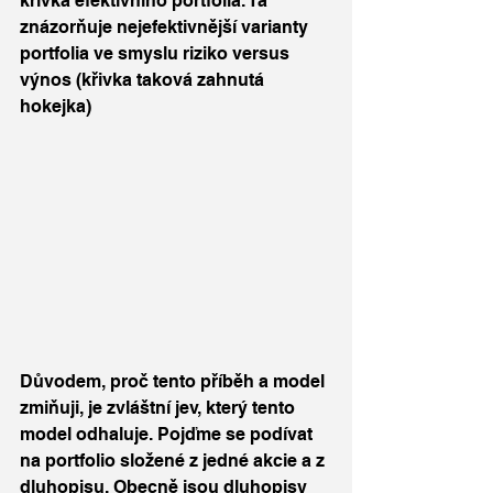
křivka efektivního portfolia. Ta 
znázorňuje nejefektivnější varianty 
portfolia ve smyslu riziko versus 
výnos (křivka taková zahnutá 
hokejka) 
Důvodem, proč tento příběh a model 
zmiňuji, je zvláštní jev, který tento 
model odhaluje. Pojďme se podívat 
na portfolio složené z jedné akcie a z 
dluhopisu. Obecně jsou dluhopisy 