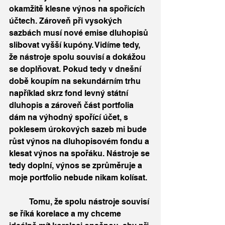
okamžitě klesne výnos na spořicích 
účtech. Zároveň při vysokých 
sazbách musí nové emise dluhopisů 
slibovat vyšší kupóny. Vidíme tedy, 
že nástroje spolu souvisí a dokážou 
se doplňovat. Pokud tedy v dnešní 
době koupím na sekundárním trhu 
například skrz fond levný státní 
dluhopis a zároveň část portfolia 
dám na výhodný spořící účet, s 
poklesem úrokových sazeb mi bude 
růst výnos na dluhopisovém fondu a 
klesat výnos na spořáku. Nástroje se 
tedy doplní, výnos se zprůměruje a 
moje portfolio nebude nikam kolísat. 
	Tomu, že spolu nástroje souvisí 
se říká korelace a my chceme 