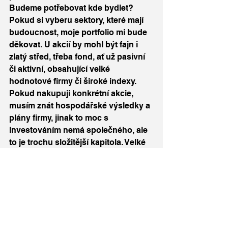
Budeme potřebovat kde bydlet? 
Pokud si vyberu sektory, které mají 
budoucnost, moje portfolio mi bude 
děkovat. U akcií by mohl být fajn i 
zlatý střed, třeba fond, ať už pasivní 
či aktivní, obsahující velké 
hodnotové firmy či široké indexy. 
Pokud nakupuji konkrétní akcie, 
musím znát hospodářské výsledky a 
plány firmy, jinak to moc s 
investováním nemá společného, ale 
to je trochu složitější kapitola. Velké 
téma je ještě měna nástrojů, 
převážně když se budeme bavit o 
akciích. K čemu mi může být dobré 
investovat do akcie či fondu, který je 
vedený v eurech, když mám příjem v 
českých korunách? Může to být pro 
mě diverzifikace kvůli měnového 