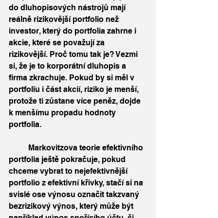
do dluhopisových nástrojů mají 
reálně rizikovější portfolio než 
investor, který do portfolia zahrne i 
akcie, které se považují za 
rizikovější. Proč tomu tak je? Vezmi 
si, že je to korporátní dluhopis a 
firma zkrachuje. Pokud by si měl v 
portfoliu i část akcií, riziko je menší, 
protože ti zůstane více peněz, dojde 
k menšímu propadu hodnoty 
portfolia. 
	Markovitzova teorie efektivního 
portfolia ještě pokračuje, pokud 
chceme vybrat to nejefektivnější 
portfolio z efektivní křivky, stačí si na 
svislé ose výnosu označit takzvaný 
bezrizikový výnos, který může být 
například výnos spořícího účtu, či 