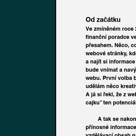
Od začátku
Ve zmíněném roce 2
finanční poradce ve
přesahem. Něco, co 
webové stránky, kde
a najít si informac
bude vnímat a nav
webu. První volba b
udělám něco kreativ
A já si řekl, že z 
cajku” ten potenciá
	A tak se nakonec stalo. Od té doby jsem tvořil. Bavilo mě předávat lidem 
přínosné informace,
vzdělávací obsah na