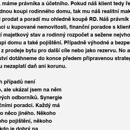
i, máme právníka a účet
ního. Pokud náš klient tedy ře
ednou koupi rodinného domu, tak mu náš realitní ma
i prodat a poradí mu ohledně koupě RD. Náš právník 
i u kupované nemovitosti, finanční poradce s klien
í majetkový stav a rodinný rozpočet a sežene nejvho
upi domu a také pojištění. Případně výhodné a bezpe
z prodeje bytu pro další cíle nebo jako rezervu. No a
ví dotáhneme do konce předem připravenou strategii
tu nezaplatí daň ani korunu.
 případů není 
 ale ukázal jsem na něm 
ivých odborníků.
 Synergie 
nčními poradci. Každý má 
 ho něco jiného. Někoho 
oho pojištění, někoho 
kdo je dobrý na 