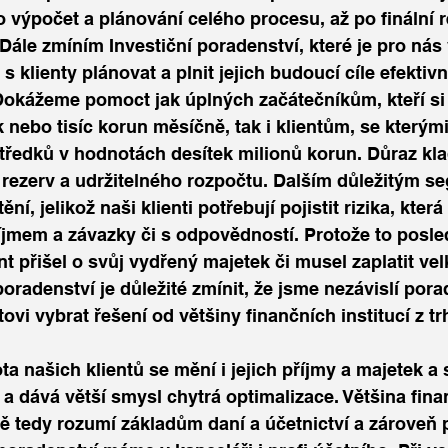
 výpočet a plánování celého procesu, až po finální re
Dále zmíním Investiční poradenství, které je pro nás 
s klienty plánovat a plnit jejich budoucí cíle efektiv
 Dokážeme pomoct jak úplných začátečníkům, kteří si 
k nebo tisíc korun měsíčně, tak i klientům, se kterým
ředků v hodnotách desítek milionů korun. Důraz kl
 rezerv a udržitelného rozpočtu. Dalším důležitým s
ní, jelikož naši klienti potřebují pojistit rizika, která 
íjmem a závazky či s odpovědností. Protože to posled
nt přišel o svůj vydřený majetek či musel zaplatit vel
oradenství je důležité zmínit, že jsme nezávislí porad
ovi vybrat řešení od většiny finančních institucí z tr
í a dává větší smysl chytrá optimalizace. Většina fina
ě tedy rozumí základům daní a účetnictví a zároveň pr