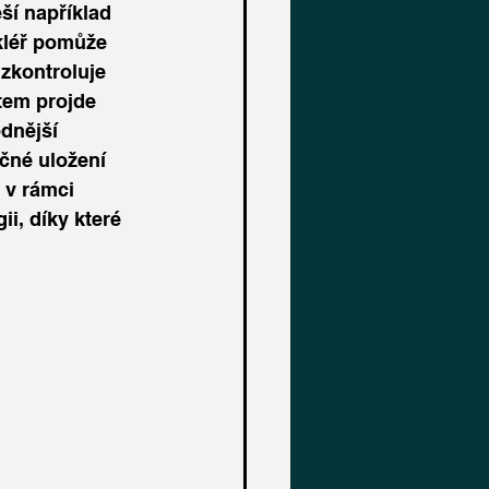
ší například 
kléř pomůže 
zkontroluje 
tem projde 
dnější 
čné uložení 
 v rámci 
, díky které 