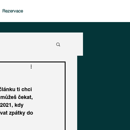
Rezervace
lánku ti chci 
 můžeš čekat, 
 2021, kdy 
vat zpátky do 