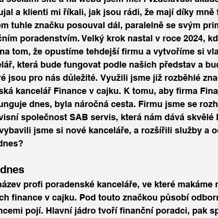
jal a 
klienti mi říkali, jak jsou rádi, že mají díky mně
em tuhle značku posouval dál, paralelně se svým pri
ním poradenstvím. Velký krok nastal v roce 2024, kd
na tom, že opustíme tehdejší firmu a vytvoříme si vla
ář, která bude fungovat podle našich představ a bu
é jsou pro nás důležité. Využili jsme již rozběhlé zna
ská kancelář Finance v cajku. K tomu, aby firma Fina
funguje dnes, byla náročná cesta. Firmu jsme se rozh
visní společnost SAB servis, která nám dává skvělé 
vybavili jsme si nové kanceláře, a rozšířili služby a 
 dnes?
 dnes
 název profi poradenské kanceláře, ve které makáme 
ejich finance v cajku. Pod touto značkou působí odbor
nancemi pojí. Hlavní jádro tvoří finanční poradci, pak