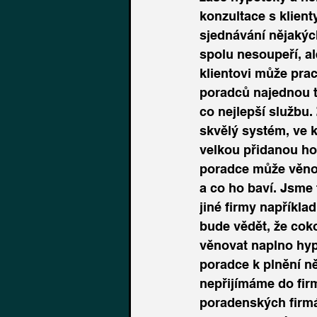
konzultace s klienty
sjednávání nějakýc
spolu nesoupeří, a
klientovi může prac
poradců najednou t
co nejlepší službu.
skvělý systém, ve 
velkou přidanou ho
poradce může věnov
a co ho baví. Jsme 
jiné firmy například
bude vědět, že coko
věnovat naplno hyp
poradce k plnění n
nepřijímáme do firm
poradenských firmá