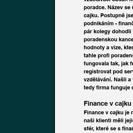
poradce. Název se u
cajku. Postupně js
podnikáním - finanč
pár kolegy dohodli 
poradenskou kancel
hodnoty a vize, kter
tahle profi poraden
fungovala tak, jak 
registrovat pod ser
vzdělávání. Našli a 
tedy firma funguje
Finance v cajku
Finance v cajku je
naši klienti měli j
sfér, které se s fi