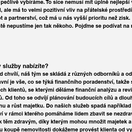
pečlivě vybíráme. To sice nemusí mít úplně nejlepší 
, ale má to velmi pozitivní vliv na přátelské prostřed
a partnerství, což má u nás vyšší prioritu než zisk
tě nepustíme jen tak někoho. Pojďme se podívat na n
 služby nabízíte?
d chvílí, náš tým se skládá z různých odborníků a od 
lavní je vše, co se týká finančního poradenství, takže
ch klientů, se kterými děláme finanční analýzu a reviz
ů. Od toho se odvíjí plánování budoucích cílů a dlo
nu a růst majetku. Do našich služeb spadá například
í v rámci kterého pomáháme lidem zbavit se nezdra
k těm zdravým, díky kterým mohou množit majetek a p
u koupě nemovitosti dokážeme provést klienta od vy