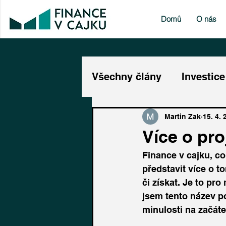
Domů
O nás
Všechny člány
Investice
Martin Zak
15. 4. 
Více o pro
Finance v cajku, co 
představit více o t
či získat. Je to pr
jsem tento název p
minulosti na začát