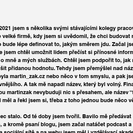
021 jsem s několika svými stávajícími kolegy pracov
 velké firmě, kdy jsem si uvědomil, že chci budovat 
bude lépe definovat to, jakým směrem jdu. Začal jse
 jsem chtěl umožnit lidem přečíst si přínosné infor
e o mně a mých službách. Chtěl jsem podpořit to, jak
ýšit přidanou hodnotu. Tehdy jsem přemýšlel nad n
yla martin_zak.cz nebo něco v tom smyslu, a pak jsem
nějšího. A tak mě napadl název, který byl volný. Fin
webu martinzak nevybuduji nic s přesahem, ale název “
l měl a řekl jsem si, třeba z toho jednou bude něco v
 a kromě psaní blogu, jsem začal natáčet podcast a 
 sociální sítě a na webu jsem měl i vzdělávací akade