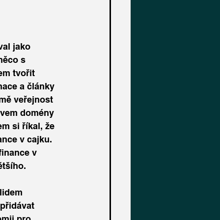
al jako 
něco s 
m tvořit 
mace a články 
 mě veřejnost 
ázvem domény 
 si říkal, že 
ance v cajku. 
finance v 
ětšího.
přidávat 
mii pro 