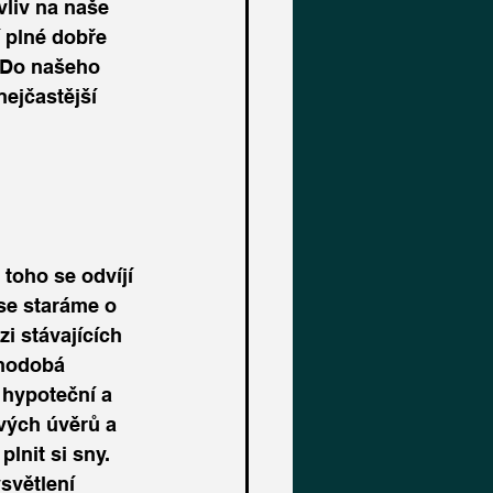
vliv na naše 
í plné dobře 
. Do našeho 
ejčastější 
toho se odvíjí 
 se staráme o 
i stávajících 
uhodobá 
 hypoteční a 
vých úvěrů a 
lnit si sny. 
světlení 