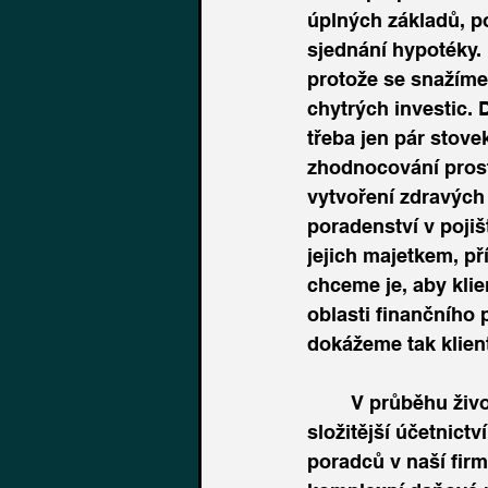
úplných základů, po
sjednání hypotéky. 
protože se snažíme 
chytrých investic.
třeba jen pár stove
zhodnocování prost
vytvoření zdravých
poradenství v pojiště
jejich majetkem, př
chceme je, aby klie
oblasti finančního p
dokážeme tak klient
	V průběhu života našich klientů se mění i jejich příjmy a majetek a s tím přichází 
složitější účetnictv
poradců v naší firm