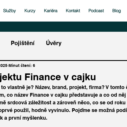
Služby
Kurzy
Kariéra
Kontakt
Podcast
Blog
Pojištění
Úvěry
2025
Minut čtení: 6
jektu Finance v cajku
to vlastně je? Název, brand, projekt, firma? V tomto č
om, co název Finance v cajku představuje a co od něj
o mě srdcová záležitost a zároveň něco, co se od roku
oprvé použil, hodně vyvinulo. Pojďme se možná podí
ek a první myšlenku.