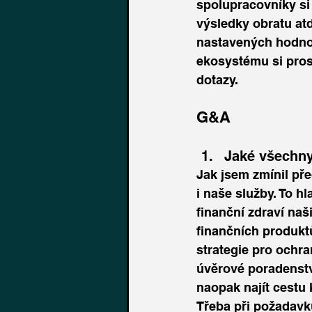
spolupracovníky si 
výsledky obratu atd
nastavených hodnot 
ekosystému si pros
dotazy.
G&A
Jaké všechny
Jak jsem zmínil pře
i naše služby. To h
finanční zdraví naši
finančních produkt
strategie pro ochra
úvěrové poradenstv
naopak najít cestu 
Třeba při požadavk