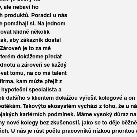
, ale nebaví ho 
h produktů. Poradci u nás 
le pomáhají si. Na jednom 
ovat klidně několik 
ak, aby zákazník dostal 
 Zároveň je to za mě 
kterém dokážeme předat 
dnotu a zároveň se každý 
at tomu, na co má talent 
firma, kam může přejít z 
 hypoteční specialista a 
li d
alšího s klientem dokážou vyřešit kolegové a on
otékám. Takovýto ekosystém vychází z toho, že u nás
ějakých kariérních podmínek. Máme vysoký důraz na 
y nové kolegy bez zkušeností, jako se to děje běžně
ch. U nás je růst počtu pracovníků nízkou prioritou 