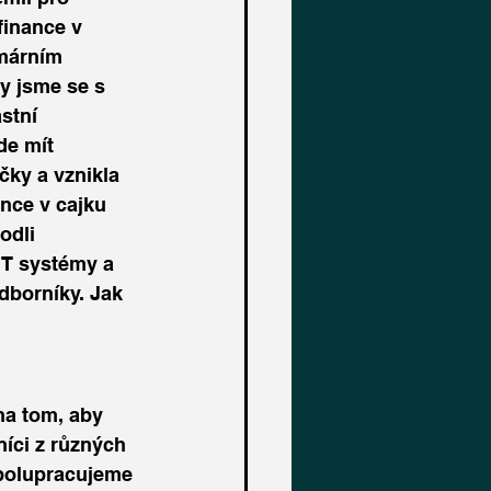
 finance v 
márním 
y jsme se s 
stní 
de mít 
čky a vznikla 
nce v cajku 
odli 
IT systémy a 
odborníky. Jak 
na tom, aby 
níci z různých 
 spolupracujeme 