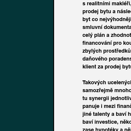
s realitními makléř
prodej bytu a násl
byt co nejvýhodněj
smluvní dokumentac
celý plán a zhodnot
financování pro ko
zbylých prostředků 
daňového poradenst
klient za prodej by
Takových ucelených
samozřejmě mnoho,
tu synergii jednotl
panuje i mezi fina
jiné talenty a baví
baví investice, něk
zase hypotéky a ně