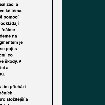
alizaci a 
velké téma, 
ně pomocí 
odkládají 
i řešíme 
ademe na 
egmentem je 
se pojí s 
ní, co 
ké škody. V 
ci a 
hu.
nčních 
o složitější a 