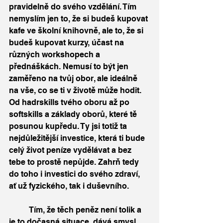
pravidelně do svého vzdělání. Tím 
nemyslím jen to, že si budeš kupovat 
kafe ve školní knihovně, ale to, že si 
budeš kupovat kurzy, účast na 
různých workshopech a 
přednáškách. Nemusí to být jen 
zaměřeno na tvůj obor, ale ideálně 
na vše, co se ti v životě může hodit. 
Od hadrskills tvého oboru až po 
softskills a základy oborů, které tě 
posunou kupředu. Ty jsi totiž ta 
nejdůležitější investice, která ti bude 
celý život peníze vydělávat a bez 
tebe to prostě nepůjde. Zahrň tedy 
do toho i investici do svého zdraví, 
ať už fyzického, tak i duševního. 
	Tím, že těch peněz není tolik a 
je to dočasná situace, dává smysl 