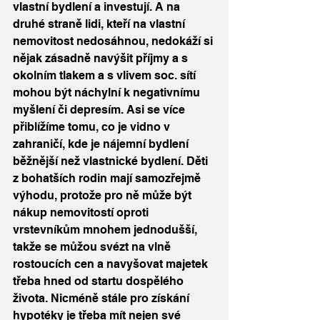
vlastní bydlení a investují. A na 
druhé straně lidi, kteří na vlastní 
nemovitost nedosáhnou, nedokáží si 
nějak zásadně navýšit příjmy a s 
okolním tlakem a s vlivem soc. sítí 
mohou být náchylní k negativnímu 
myšlení či depresím. Asi se více 
přiblížíme tomu, co je vidno v 
zahraničí, kde je nájemní bydlení 
běžnější než vlastnické bydlení. Děti 
z bohatších rodin mají samozřejmě 
výhodu, protože pro ně může být 
nákup nemovitostí oproti 
vrstevníkům mnohem jednodušší, 
takže se můžou svézt na vlně 
rostoucích cen a navyšovat majetek 
třeba hned od startu dospělého 
života. Nicméně stále pro získání 
hypotéky je třeba mít nejen své 