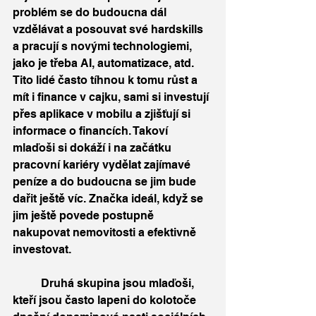
problém se do budoucna dál 
vzdělávat a posouvat své hardskills 
a pracují s novými technologiemi, 
jako je třeba AI, automatizace, atd. 
Tito lidé často tíhnou k tomu růst a 
mít i finance v cajku, sami si investují 
přes aplikace v mobilu a zjišťují si 
informace o financích. Takoví 
mlaďoši si dokáží i na začátku 
pracovní kariéry vydělat zajímavé 
peníze a do budoucna se jim bude 
dařit ještě víc. Značka ideál, když se 
jim ještě povede postupně 
nakupovat nemovitosti a efektivně 
investovat. 
	Druhá skupina jsou mlaďoši, 
kteří jsou často lapeni do kolotoče 