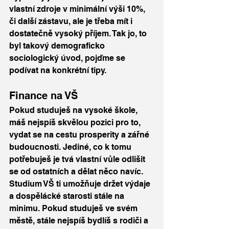
vlastní zdroje v minimální výši 10%, 
či další zástavu, ale je třeba mít i 
dostatečně vysoký příjem. Tak jo, to 
byl takový demograficko 
sociologický úvod, pojďme se 
podívat na konkrétní tipy. 
Finance na VŠ
Pokud studuješ na vysoké škole, 
máš nejspíš skvělou pozici pro to, 
vydat se na cestu prosperity a zářné 
budoucnosti. Jediné, co k tomu 
potřebuješ je tvá vlastní vůle odlišit 
se od ostatních a dělat něco navíc. 
Studium VŠ ti umožňuje držet výdaje 
a dospělácké starosti stále na 
minimu. Pokud studuješ ve svém 
městě, stále nejspíš bydlíš s rodiči a 