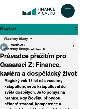
Příspěvek
Všechny člány
Martin Zak
Všechny člány
15. 3. 2025
Minut čtení: 6
Průvodce přežitím pro
Investice
Generaci Z: Finance,
Pojištění
kariéra a dospělácký život
Úvěry
Magický věk 18 let nás všechny 
katapultuje, nebo katapultoval do 
světa dospělých. Je to pomyslná 
hranice, kdy člověku přibydou 
některé starosti, kompetence a 