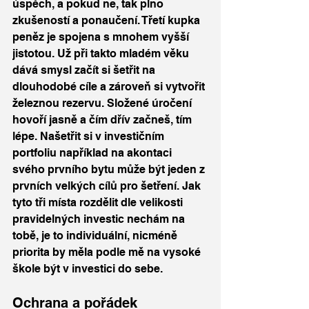
úspěch, a pokud ne, tak plno 
zkušeností a ponaučení. Třetí kupka 
peněz je spojena s mnohem vyšší 
jistotou. Už při takto mladém věku 
dává smysl začít si šetřit na 
dlouhodobé cíle a zároveň si vytvořit 
železnou rezervu. Složené úročení 
hovoří jasně a čím dřív začneš, tím 
lépe. Našetřit si v investičním 
portfoliu například na akontaci 
svého prvního bytu může být jeden z 
prvních velkých cílů pro šetření. Jak 
tyto tři místa rozdělit dle velikosti 
pravidelných investic nechám na 
tobě, je to individuální, nicméně 
priorita by měla podle mě na vysoké 
škole být v investici do sebe.
Ochrana a pořádek 