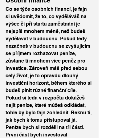
Osobní finance
Co se týče osobních financí, je fajn 
si uvědomit, že to, co vyděláváš na 
výšce či při startu zaměstnání je 
nejspíš mnohem méně, než budeš 
vydělávat v budoucnu. Pokud tedy 
nezačneš v budoucnu se zvyšujícím 
se příjmem rozhazovat peníze, 
zůstane ti mnohem více peněz pro 
investice. Zároveň máš před sebou 
celý život, je to opravdu dlouhý 
investiční horizont, během kterého si 
budeš plnit různé finanční cíle. 
Pokud si teda v rozpočtu dokážeš 
najít peníze, které můžeš odkládat, 
tohle by bylo fajn zohlednit. Řeknu ti, 
jak bych k tomu přistupoval já. 
Peníze bych si rozdělil na tři části. 
První část bych investoval 