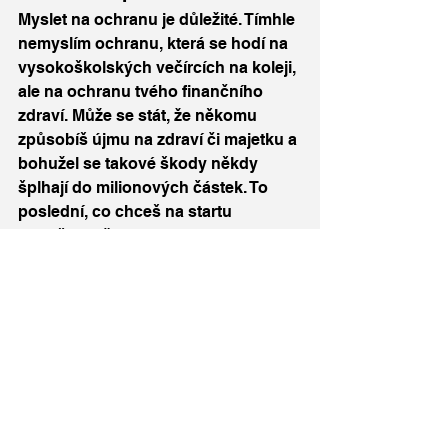
Myslet na ochranu je důležité. Tímhle 
nemyslím ochranu, která se hodí na 
vysokoškolských večírcích na koleji, 
ale na ochranu tvého finančního 
zdraví. Může se stát, že někomu 
způsobíš újmu na zdraví či majetku a 
bohužel se takové škody někdy 
šplhají do milionových částek. To 
poslední, co chceš na startu 
dospělého života, je mít povinnost 
někomu zaplatit statisícové či 
milionové škody. K tomu přitom 
slouží poměrně levná pojistka 
odpovědnosti, nebo jak ji lidé 
nazývají, pojistka na blbost. Ta tě 
vyjde v podstatě na pár stovek 
ročně. Dále je vhodné myslet na 
pojištění tvého příjmu, protože ho 