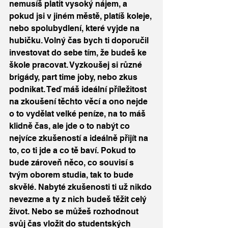
nemusíš platit vysoký nájem, a 
pokud jsi v jiném městě, platíš koleje, 
nebo spolubydlení, které vyjde na 
hubičku. Volný čas bych ti doporučil 
investovat do sebe tím, že budeš ke 
škole pracovat. Vyzkoušej si různé 
brigády, part time joby, nebo zkus 
podnikat. Teď máš ideální příležitost 
na zkoušení těchto věcí a ono nejde 
o to vydělat velké peníze, na to máš 
klidně čas, ale jde o to nabýt co 
nejvíce zkušeností a ideálně přijít na 
to, co ti jde a co tě baví. Pokud to 
bude zároveň něco, co souvisí s 
tvým oborem studia, tak to bude 
skvělé. Nabyté zkušenosti ti už nikdo 
nevezme a ty z nich budeš těžit celý 
život. Nebo se můžeš rozhodnout 
svůj čas vložit do studentských 