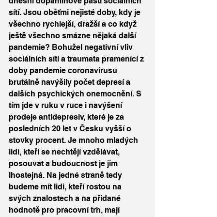
dnešní dopaminové pasti sociálních 
sítí. Jsou oběťmi nejisté doby, kdy je 
všechno rychlejší, dražší a co když 
ještě všechno smázne nějaká další 
pandemie? Bohužel negativní vliv 
sociálních sítí a traumata pramenící z 
doby pandemie coronavirusu 
brutálně navýšily počet depresí a 
dalších psychických onemocnění. S 
tím jde v ruku v ruce i navýšení 
prodeje antidepresiv, které je za 
posledních 20 let v Česku vyšší o 
stovky procent. Je mnoho mladých 
lidí, kteří se nechtějí vzdělávat, 
posouvat a budoucnost je jim 
lhostejná. Na jedné straně tedy 
budeme mít lidi, kteří rostou na 
svých znalostech a na přidané 
hodnotě pro pracovní trh, mají 