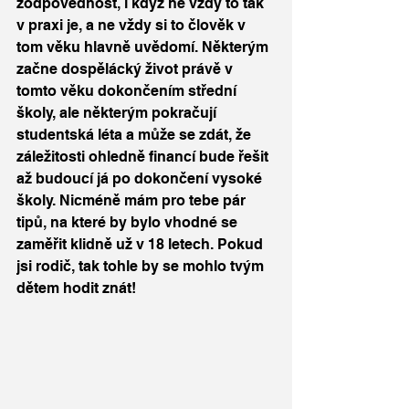
zodpovědnost, i když ne vždy to tak 
v praxi je, a ne vždy si to člověk v 
tom věku hlavně uvědomí. Některým 
začne dospělácký život právě v 
tomto věku dokončením střední 
školy, ale některým pokračují 
studentská léta a může se zdát, že 
záležitosti ohledně financí bude řešit 
až budoucí já po dokončení vysoké 
školy. Nicméně mám pro tebe pár 
tipů, na které by bylo vhodné se 
zaměřit klidně už v 18 letech. Pokud 
jsi rodič, tak tohle by se mohlo tvým 
dětem hodit znát!