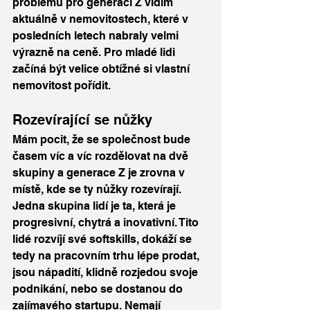
problémů pro generaci Z vidím 
aktuálně v nemovitostech, které v 
posledních letech nabraly velmi 
výrazně na ceně. Pro mladé lidi 
začíná být velice obtížné si vlastní 
nemovitost pořídit. 
Rozevírající se nůžky
Mám pocit, že se společnost bude 
časem víc a víc rozdělovat na dvě 
skupiny a generace Z je zrovna v 
místě, kde se ty nůžky rozevírají. 
Jedna skupina lidí je ta, která je 
progresivní, chytrá a inovativní. Tito 
lidé rozvíjí své softskills, dokáží se 
tedy na pracovním trhu lépe prodat, 
jsou nápadití, klidně rozjedou svoje 
podnikání, nebo se dostanou do 
zajímavého startupu. Nemají 